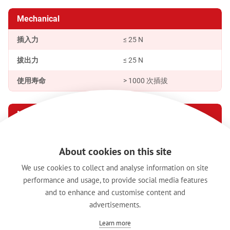
Mechanical
插入力
≤ 25 N
拔出力
≤ 25 N
使用寿命
> 1000 次插拔
Material
外壳
PA
About cookies on this site
触点
青铜
We use cookies to collect and analyse information on site
接地触点
青铜
performance and usage, to provide social media features
and to enhance and customise content and
触点电镀
银 / 金
advertisements.
Learn more