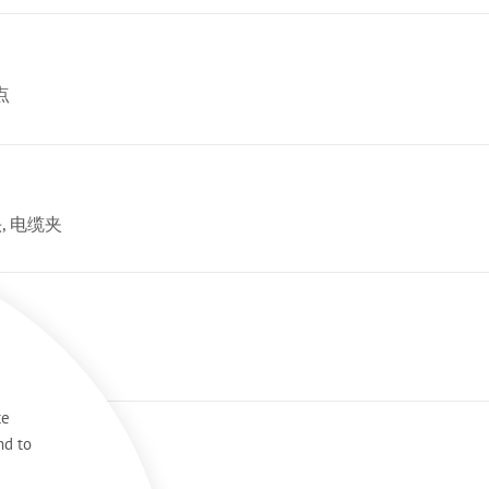
点
, 电缆夹
转换器
te
nd to