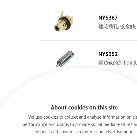
NYS367
莲花插孔, 镀金触
NYS352
重负载的莲花插头
NYS355
莲花插孔 –插座
About cookies on this site
We use cookies to collect and analyse information on si
performance and usage, to provide social media features a
enhance and customise content and advertisements.