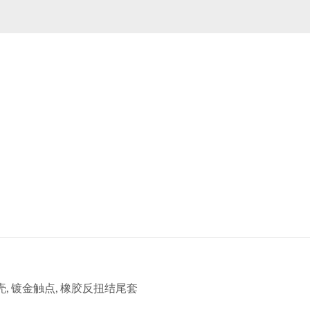
壳, 镀金触点, 橡胶反扭结尾套